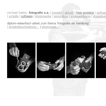
michael habes
f
otografie u.a.
|
kontakt
|
aktuell
|
freie projekte
|
auftra
|
scholle
|
software
|
photonastie
|
rennzirkus
|
säulenordnung
|
doppelsei
diplom-nebenfach arbeit zum thema 'fotografie als handlung'
|
projektbeschreibung...
|
photonews...